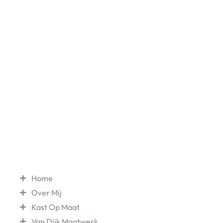
SAMEN OM EEN
GEWELDIG INTERIEUR
TE REALISEREN
Van Dijk Maatwerk
arno@vandijkmaatwerk.nl
Frederikstraat 575, Den Haag
070 - 365 91 20
Navigatie
Home
Over Mij
Kast Op Maat
Van Dijk Maatwerk