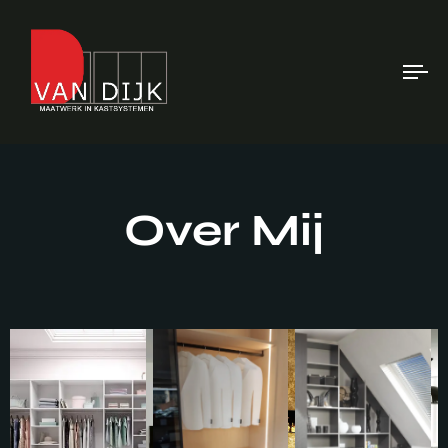
To
na
Over Mij