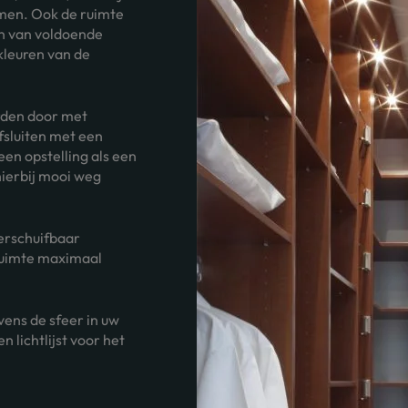
men. Ook de ruimte
n van voldoende
kleuren van de
orden door met
fsluiten met een
en opstelling als een
hierbij mooi weg
verschuifbaar
 ruimte maximaal
vens de sfeer in uw
n lichtlijst voor het