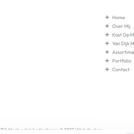
Navigatie
Home
N OM EEN
Over Mij
REALISEREN
Kast Op M
Van Dijk 
Assortime
ederikstraat 575, Den Haag
Portfolio
0 - 365 91 20
Contact
 Dijk Maatwerk in kastsystemen © 2022 | Website door
Xinner Media