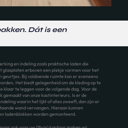
pakken. Dát is een
erking en indeling zoals praktische laden die
t glasplaten erboven een plekje vormen voor het
en geurtjes. Bij voldoende ruimte kan er eveneens
worden. Het biedt gelegenheid om de kleding op te
 klaar te leggen voor de volgende dag. Voor de
ik gemaakt van onze kastinterieurs. Is er de
deling waarin het lijkt of alles zweeft, dan zijn er
 staande wand vervangen. Hieraan kunnen
 en ladenblokken worden gemonteerd.
 maar ook voor uw (thuis) kantoor maken wij