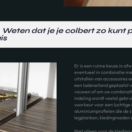
. Weten dat je je colbert zo kunt 
is
Er is een ruime keuze in afw
eventueel in combinatie me
uitstallen van accessoires 
een ladeneiland geplaatst 
vouwen of om uw combinatie
indeling wordt veelal gebru
voorkeur voor een luchtige in
aluminiumprofielen die de
legplanken, kledingroeden
Niet alleen voor de kleding