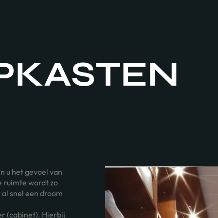
PKASTEN
en u het gevoel van
le ruimte wordt zo
t al snel een droom
 (cabinet). Hierbij