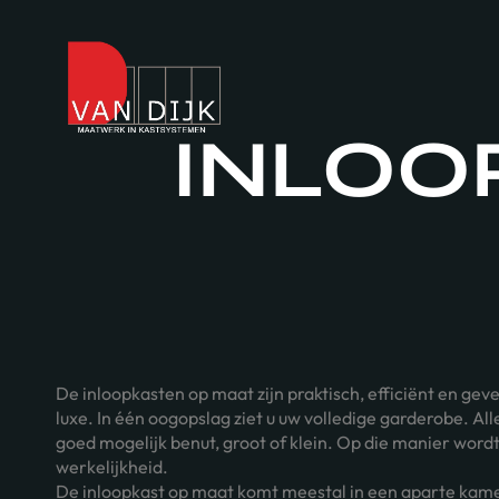
INLOO
De inloopkasten op maat zijn praktisch, efficiënt en gev
luxe. In één oogopslag ziet u uw volledige garderobe. Al
goed mogelijk benut, groot of klein. Op die manier word
werkelijkheid.
De inloopkast op maat komt meestal in een aparte kamer