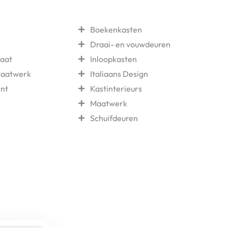
Laatste Projecten
Boekenkasten
Draai- en vouwdeuren
aat
Inloopkasten
Maatwerk
Italiaans Design
nt
Kastinterieurs
Maatwerk
Schuifdeuren