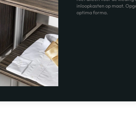
inloopkasten op maat. Opger
optima forma.